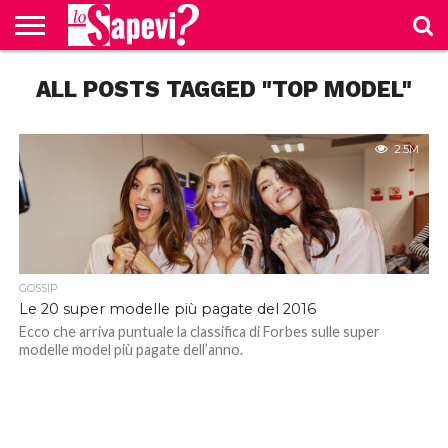
CURIOSITÀ
ALL POSTS TAGGED "TOP MODEL"
BENESSERE
GOSSIP
PRODOTTI
NEWS
CASA E
AMAZON
CUCINA
2.5M
GOSSIP
Le 20 super modelle più pagate del 2016
Ecco che arriva puntuale la classifica di Forbes sulle super
modelle model più pagate dell’anno.