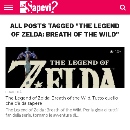
CURIOSITÀ
ALL POSTS TAGGED "THE LEGEND
BENESSERE
GOSSIP
PRODOTTI
NEWS
CASA E
AMAZON
CUCINA
OF ZELDA: BREATH OF THE WILD"
1.3M
CURIOSITÀ
The Legend of Zelda: Breath of the Wild. Tutto quello
che c’è da sapere
The Legend of Zelda : Breath of the Wild. Per la gioia di tutti i
fan della serie, tornano le avventure di...