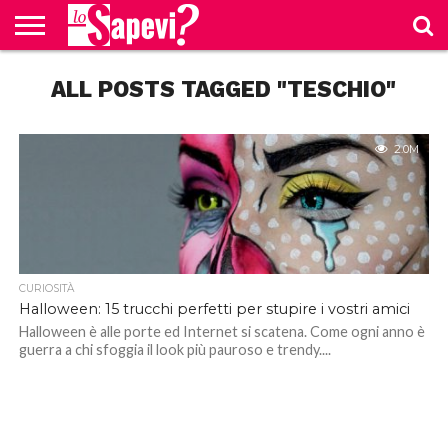
CURIOSITÀ
ALL POSTS TAGGED "TESCHIO"
BENESSERE
GOSSIP
PRODOTTI
NEWS
CASA E
AMAZON
CUCINA
2.0M
CURIOSITÀ
Halloween: 15 trucchi perfetti per stupire i vostri amici
Halloween è alle porte ed Internet si scatena. Come ogni anno è
guerra a chi sfoggia il look più pauroso e trendy....