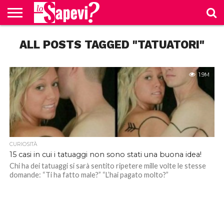
CURIOSITÀ
ALL POSTS TAGGED "TATUATORI"
BENESSERE
GOSSIP
PRODOTTI
NEWS
CASA E
AMAZON
CUCINA
1.9M
CURIOSITÀ
15 casi in cui i tatuaggi non sono stati una buona idea!
Chi ha dei tatuaggi si sarà sentito ripetere mille volte le stesse
domande: “Ti ha fatto male?” “L’hai pagato molto?”