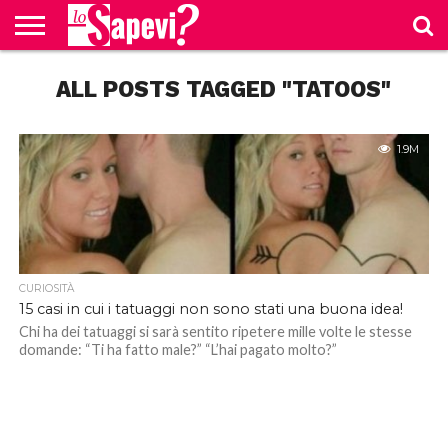
CURIOSITÀ
ALL POSTS TAGGED "TATOOS"
BENESSERE
GOSSIP
PRODOTTI
NEWS
CASA E
AMAZON
CUCINA
1.9M
CURIOSITÀ
15 casi in cui i tatuaggi non sono stati una buona idea!
Chi ha dei tatuaggi si sarà sentito ripetere mille volte le stesse
domande: “Ti ha fatto male?” “L’hai pagato molto?”