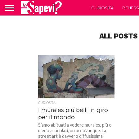
CURIOSITÀ
BENESS
ALL POSTS
1.9M
CURIOSITÀ
I murales più belli in giro
per il mondo
Siamo abituati a vedere murales, più o
meno articolati, un po’ ovunque. La
street art è davvero diffusissima,