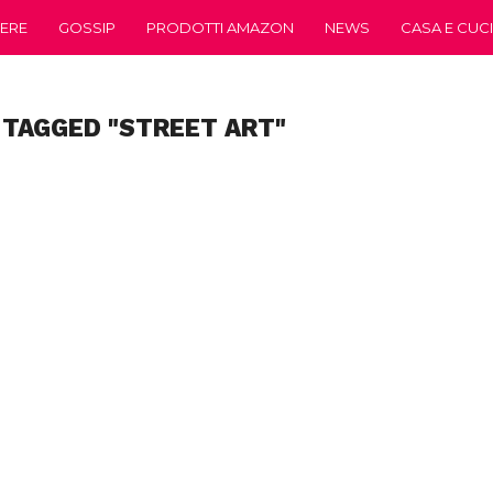
ERE
GOSSIP
PRODOTTI AMAZON
NEWS
CASA E CUC
 TAGGED "STREET ART"