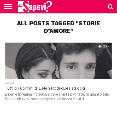
CURIOSITÀ
ALL POSTS TAGGED "STORIE
BENESSERE
GOSSIP
PRODOTTI
NEWS
CASA E
AMAZON
CUCINA
D’AMORE"
3.5M
GOSSIP
Tutti gli uomini di Belen Rodriguez ad oggi
Belen è la regina indiscussa delle riviste patinate. In quanto tale,
le sue relazioni, sono sempre sulla bocca di tutti.