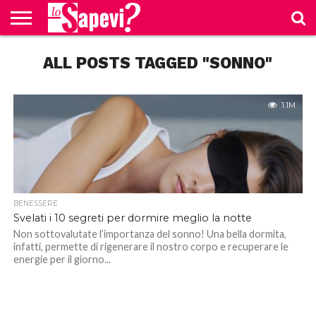
CURIOSITÀ
ALL POSTS TAGGED "SONNO"
BENESSERE
GOSSIP
PRODOTTI
NEWS
CASA E
AMAZON
CUCINA
1.1M
BENESSERE
Svelati i 10 segreti per dormire meglio la notte
Non sottovalutate l’importanza del sonno! Una bella dormita,
infatti, permette di rigenerare il nostro corpo e recuperare le
energie per il giorno...