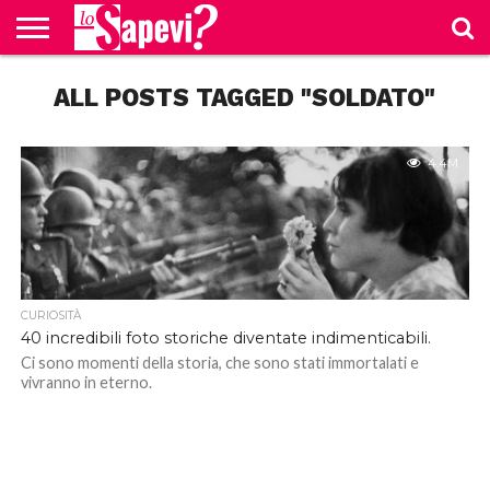
CURIOSITÀ
ALL POSTS TAGGED "SOLDATO"
BENESSERE
GOSSIP
PRODOTTI
NEWS
CASA E
AMAZON
CUCINA
4.4M
CURIOSITÀ
40 incredibili foto storiche diventate indimenticabili.
Ci sono momenti della storia, che sono stati immortalati e
vivranno in eterno.