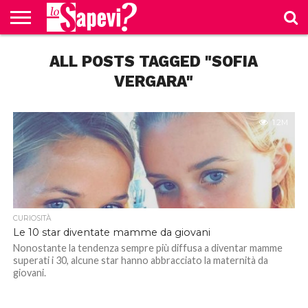
CURIOSITÀ
ALL POSTS TAGGED "SOFIA
BENESSERE
GOSSIP
PRODOTTI
NEWS
CASA E
AMAZON
CUCINA
VERGARA"
1.2M
CURIOSITÀ
Le 10 star diventate mamme da giovani
Nonostante la tendenza sempre più diffusa a diventar mamme
superati i 30, alcune star hanno abbracciato la maternità da
giovani.