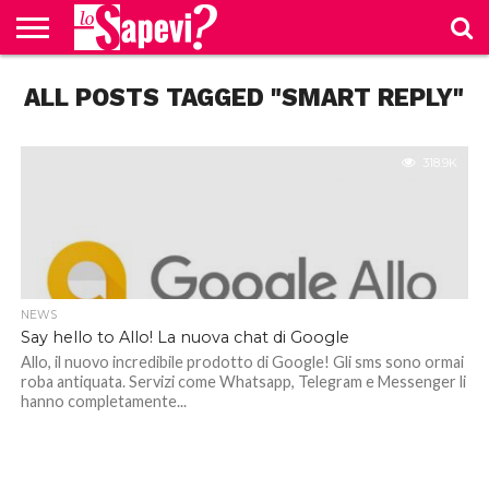
CURIOSITÀ
ALL POSTS TAGGED "SMART REPLY"
BENESSERE
GOSSIP
PRODOTTI
NEWS
CASA E
AMAZON
CUCINA
318.9K
NEWS
Say hello to Allo! La nuova chat di Google
Allo, il nuovo incredibile prodotto di Google! Gli sms sono ormai
roba antiquata. Servizi come Whatsapp, Telegram e Messenger li
hanno completamente...