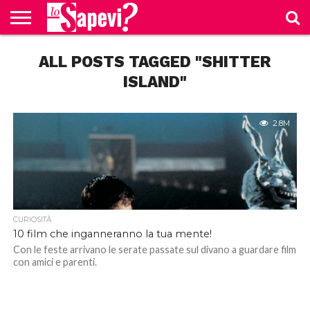
CURIOSITÀ
ALL POSTS TAGGED "SHITTER
BENESSERE
GOSSIP
PRODOTTI
NEWS
CASA E
AMAZON
CUCINA
ISLAND"
2.8M
CURIOSITÀ
10 film che inganneranno la tua mente!
Con le feste arrivano le serate passate sul divano a guardare film
con amici e parenti.