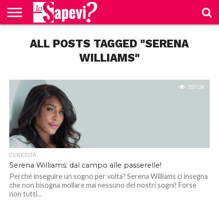
CURIOSITÀ
ALL POSTS TAGGED "SERENA
BENESSERE
GOSSIP
PRODOTTI
NEWS
CASA E
AMAZON
CUCINA
WILLIAMS"
357.0K
CURIOSITÀ
Serena Williams: dal campo alle passerelle!
Perché inseguire un sogno per volta? Serena Williams ci insegna
che non bisogna mollare mai nessuno dei nostri sogni! Forse
non tutti...