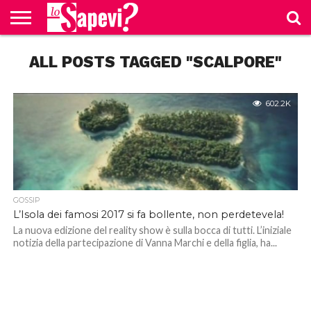
CURIOSITÀ
ALL POSTS TAGGED "SCALPORE"
BENESSERE
GOSSIP
PRODOTTI
NEWS
CASA E
AMAZON
CUCINA
602.2K
GOSSIP
L’Isola dei famosi 2017 si fa bollente, non perdetevela!
La nuova edizione del reality show è sulla bocca di tutti. L’iniziale
notizia della partecipazione di Vanna Marchi e della figlia, ha...