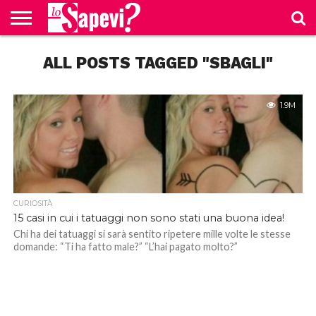
CURIOSITÀ
ALL POSTS TAGGED "SBAGLI"
BENESSERE
GOSSIP
PRODOTTI
NEWS
CASA E
AMAZON
CUCINA
1.9M
CURIOSITÀ
15 casi in cui i tatuaggi non sono stati una buona idea!
Chi ha dei tatuaggi si sarà sentito ripetere mille volte le stesse
domande: “Ti ha fatto male?” “L’hai pagato molto?”