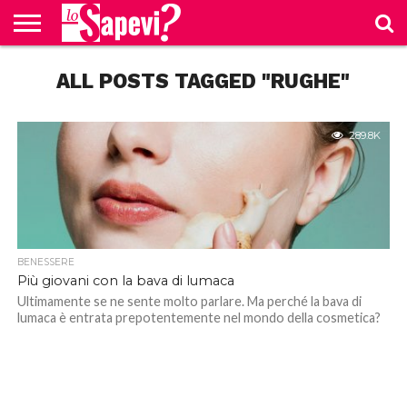
CURIOSITÀ
ALL POSTS TAGGED "RUGHE"
BENESSERE
GOSSIP
PRODOTTI
NEWS
CASA E
AMAZON
CUCINA
289.8K
BENESSERE
Più giovani con la bava di lumaca
Ultimamente se ne sente molto parlare. Ma perché la bava di
lumaca è entrata prepotentemente nel mondo della cosmetica?