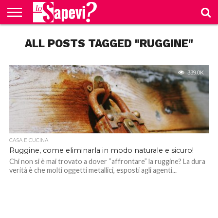
CURIOSITÀ
ALL POSTS TAGGED "RUGGINE"
BENESSERE
GOSSIP
PRODOTTI
NEWS
CASA E
AMAZON
CUCINA
339.0K
CASA E CUCINA
Ruggine, come eliminarla in modo naturale e sicuro!
Chi non si è mai trovato a dover “affrontare” la ruggine? La dura
verità è che molti oggetti metallici, esposti agli agenti...