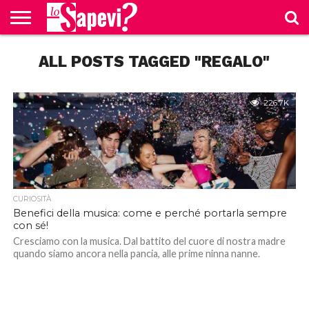
CURIOSITÀ
ALL POSTS TAGGED "REGALO"
BENESSERE
GOSSIP
PRODOTTI
NEWS
CASA E
AMAZON
CUCINA
226.7K
CURIOSITÀ
Benefici della musica: come e perché portarla sempre
con sé!
Cresciamo con la musica. Dal battito del cuore di nostra madre
quando siamo ancora nella pancia, alle prime ninna nanne.