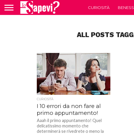
CURIOSITÀ
BENESS
ALL POSTS TAG
1.2M
CURIOSITÀ
I 10 errori da non fare al
primo appuntamento!
Aaah il primo appuntamento! Quel
delicatissimo momento che
determinerà se rivedrete o meno la