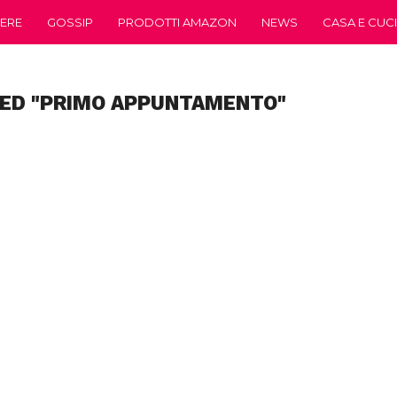
ERE
GOSSIP
PRODOTTI AMAZON
NEWS
CASA E CUC
GED "PRIMO APPUNTAMENTO"