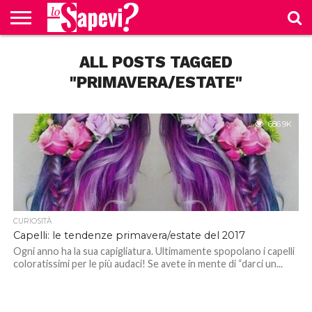
CURIOSITÀ
ALL POSTS TAGGED
BENESSERE
GOSSIP
PRODOTTI
NEWS
CASA E
AMAZON
CUCINA
"PRIMAVERA/ESTATE"
686.9K
CURIOSITÀ
Capelli: le tendenze primavera/estate del 2017
Ogni anno ha la sua capigliatura. Ultimamente spopolano i capelli
coloratissimi per le più audaci! Se avete in mente di “darci un...