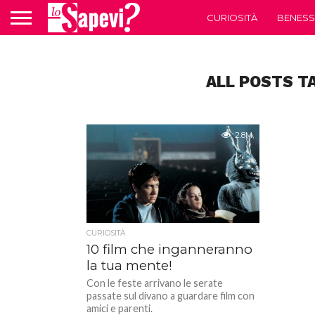
CURIOSITÀ
BENESS
ALL POSTS T
2.8M
CURIOSITÀ
10 film che inganneranno
la tua mente!
Con le feste arrivano le serate
passate sul divano a guardare film con
amici e parenti.