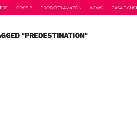
ERE
GOSSIP
PRODOTTI AMAZON
NEWS
CASA E CUC
AGGED "PREDESTINATION"