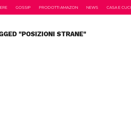
ERE
GOSSIP
PRODOTTI AMAZON
NEWS
CASA E CUC
GGED "POSIZIONI STRANE"