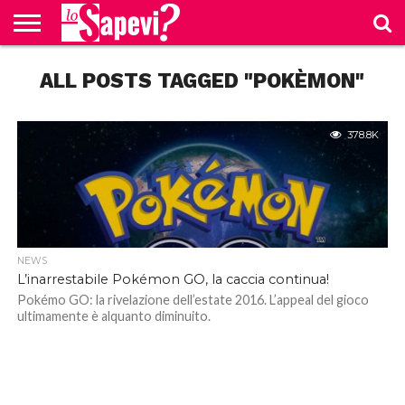
CURIOSITÀ
ALL POSTS TAGGED "POKÈMON"
BENESSERE
GOSSIP
PRODOTTI
NEWS
CASA E
AMAZON
CUCINA
378.8K
NEWS
L’inarrestabile Pokémon GO, la caccia continua!
Pokémo GO: la rivelazione dell’estate 2016. L’appeal del gioco
ultimamente è alquanto diminuito.