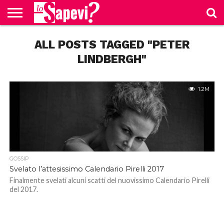
CURIOSITÀ
ALL POSTS TAGGED "PETER
BENESSERE
GOSSIP
PRODOTTI
NEWS
CASA E
AMAZON
CUCINA
LINDBERGH"
1.2M
GOSSIP
Svelato l’attesissimo Calendario Pirelli 2017
Finalmente svelati alcuni scatti del nuovissimo Calendario Pirelli
del 2017.