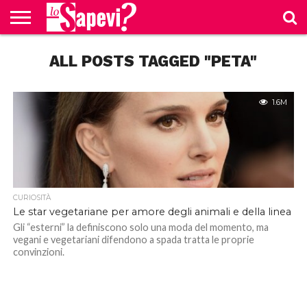
CURIOSITÀ
ALL POSTS TAGGED "PETA"
BENESSERE
GOSSIP
PRODOTTI
NEWS
CASA E
AMAZON
CUCINA
1.6M
CURIOSITÀ
Le star vegetariane per amore degli animali e della linea
Gli “esterni” la definiscono solo una moda del momento, ma
vegani e vegetariani difendono a spada tratta le proprie
convinzioni.