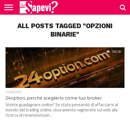
CURIOSITÀ
ALL POSTS TAGGED "OPZIONI
BENESSERE
GOSSIP
PRODOTTI
NEWS
CASA E
AMAZON
CUCINA
BINARIE"
350.3K
CURIOSITÀ
24option, perché sceglierlo come tuo broker
Volete guadagnare online? Se state pensando di affacciarvi al
mondo del trading online, sicuramente vagherete sul web alla
ricerca di recensioni per...