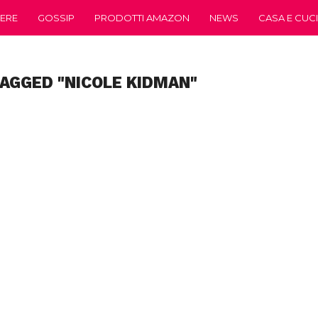
ERE
GOSSIP
PRODOTTI AMAZON
NEWS
CASA E CUC
TAGGED "NICOLE KIDMAN"