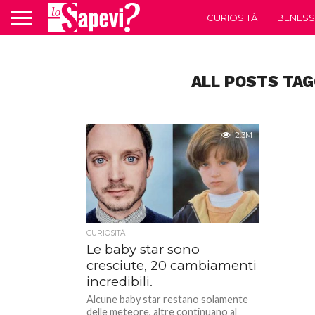
CURIOSITÀ
BENESS
ALL POSTS TAG
2.3M
CURIOSITÀ
Le baby star sono
cresciute, 20 cambiamenti
incredibili.
Alcune baby star restano solamente
delle meteore, altre continuano al