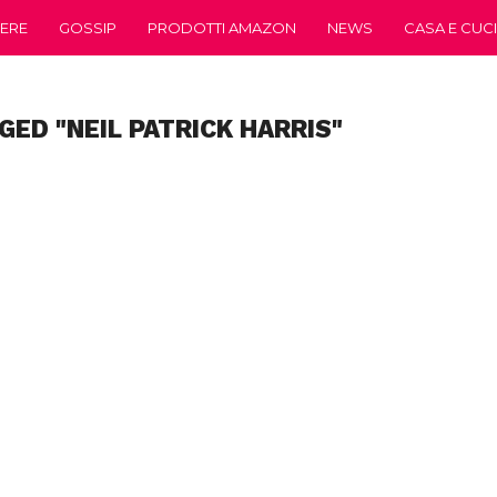
ERE
GOSSIP
PRODOTTI AMAZON
NEWS
CASA E CUC
GED "NEIL PATRICK HARRIS"