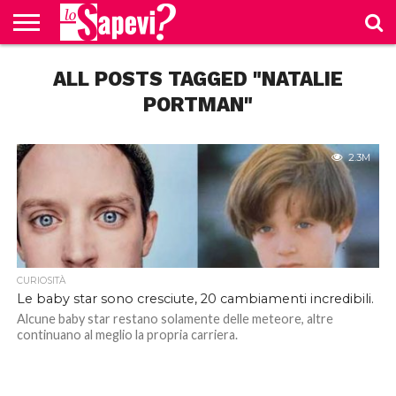
CURIOSITÀ
ALL POSTS TAGGED "NATALIE
BENESSERE
GOSSIP
PRODOTTI
NEWS
CASA E
AMAZON
CUCINA
PORTMAN"
2.3M
CURIOSITÀ
Le baby star sono cresciute, 20 cambiamenti incredibili.
Alcune baby star restano solamente delle meteore, altre
continuano al meglio la propria carriera.