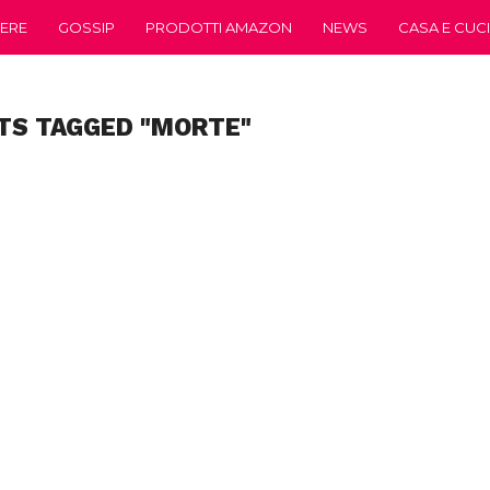
ERE
GOSSIP
PRODOTTI AMAZON
NEWS
CASA E CUC
TS TAGGED "MORTE"