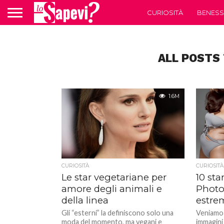
CURIOSITÀ
BENESS
ALL POSTS
1.6M
CURIOSITÀ
CURIOSITÀ
Le star vegetariane per
10 sta
amore degli animali e
Photo
della linea
estrem
Gli “esterni” la definiscono solo una
Veniamo 
moda del momento, ma vegani e
immagini 