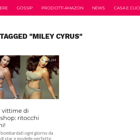
ERE
GOSSIP
PRODOTTI AMAZON
NEWS
CASA E CUC
 TAGGED "MILEY CYRUS"
5.2M
r vittime di
shop: ritocchi
i!
bombardati ogni giorno da
di star e modelle perfette.