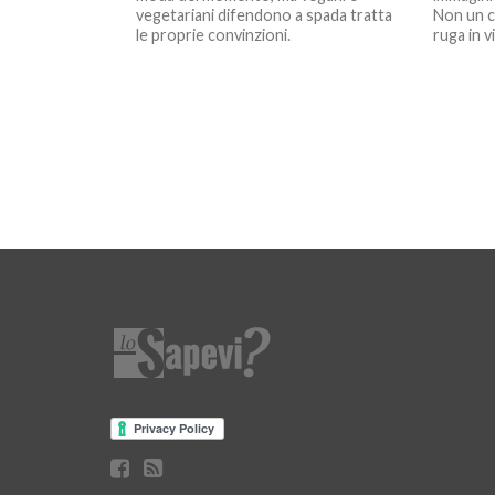
vegetariani difendono a spada tratta
Non un c
le proprie convinzioni.
ruga in v