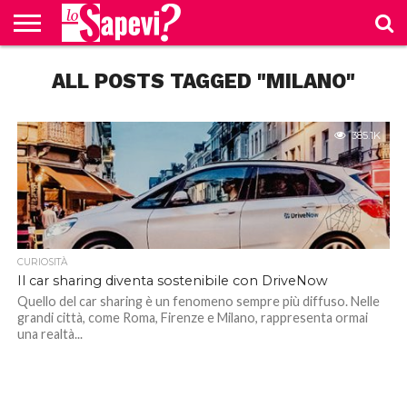
CURIOSITÀ
ALL POSTS TAGGED "MILANO"
BENESSERE
GOSSIP
PRODOTTI
NEWS
CASA E
AMAZON
CUCINA
385.1K
CURIOSITÀ
Il car sharing diventa sostenibile con DriveNow
Quello del car sharing è un fenomeno sempre più diffuso. Nelle
grandi città, come Roma, Firenze e Milano, rappresenta ormai
una realtà...