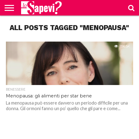
CURIOSITÀ
ALL POSTS TAGGED "MENOPAUSA"
BENESSERE
GOSSIP
PRODOTTI
NEWS
CASA E
AMAZON
CUCINA
156.5K
BENESSERE
Menopausa: gli alimenti per star bene
La menopausa può essere davvero un periodo difficile per una
donna. Gli ormoni fanno un po’ quello che gli pare e come...