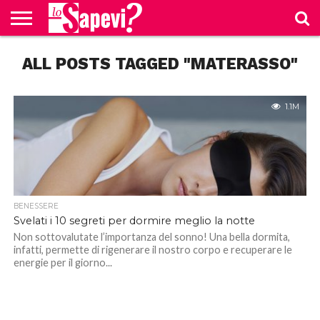
CURIOSITÀ
ALL POSTS TAGGED "MATERASSO"
BENESSERE
GOSSIP
PRODOTTI
NEWS
CASA E
AMAZON
CUCINA
1.1M
BENESSERE
Svelati i 10 segreti per dormire meglio la notte
Non sottovalutate l’importanza del sonno! Una bella dormita,
infatti, permette di rigenerare il nostro corpo e recuperare le
energie per il giorno...