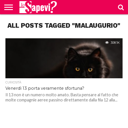
CURIOSITÀ
ALL POSTS TAGGED "MALAUGURIO"
BENESSERE
GOSSIP
PRODOTTI
NEWS
CASA E
AMAZON
CUCINA
308.1K
CURIOSITÀ
Venerdì 13 porta veramente sfortuna?
Il 13 non è un numero molto amato. Basta pensare al fatto che
molte compagnie aeree passino direttamente dalla fila 12 alla...