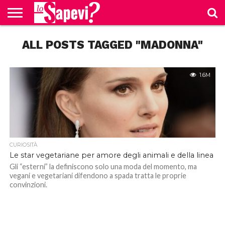
CURIOSITÀ
ALL POSTS TAGGED "MADONNA"
BENESSERE
GOSSIP
PRODOTTI
NEWS
CASA E
AMAZON
CUCINA
1.6M
CURIOSITÀ
Le star vegetariane per amore degli animali e della linea
Gli “esterni” la definiscono solo una moda del momento, ma
vegani e vegetariani difendono a spada tratta le proprie
convinzioni.