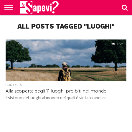
CURIOSITÀ
ALL POSTS TAGGED "LUOGHI"
BENESSERE
GOSSIP
PRODOTTI
NEWS
CASA E
AMAZON
CUCINA
1.3M
CURIOSITÀ
Alla scoperta degli 11 luoghi proibiti nel mondo
Esistono dei luoghi al mondo nei quali è vietato andare.