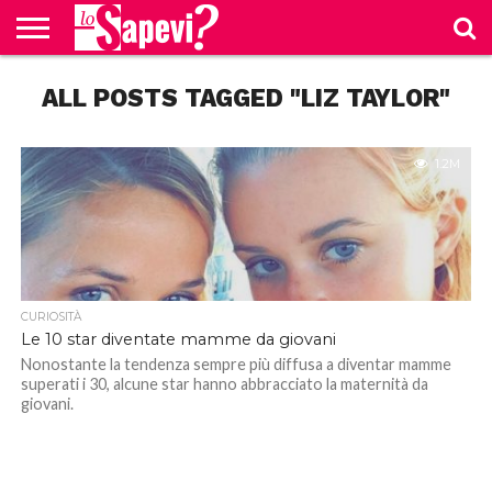
CURIOSITÀ
ALL POSTS TAGGED "LIZ TAYLOR"
BENESSERE
GOSSIP
PRODOTTI
NEWS
CASA E
AMAZON
CUCINA
1.2M
CURIOSITÀ
Le 10 star diventate mamme da giovani
Nonostante la tendenza sempre più diffusa a diventar mamme
superati i 30, alcune star hanno abbracciato la maternità da
giovani.