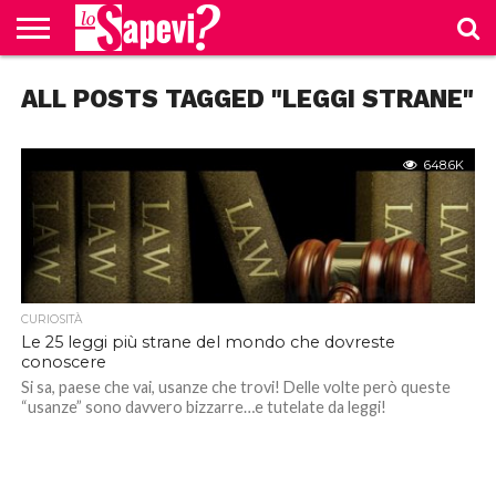
CURIOSITÀ
ALL POSTS TAGGED "LEGGI STRANE"
BENESSERE
GOSSIP
PRODOTTI
NEWS
CASA E
AMAZON
CUCINA
648.6K
CURIOSITÀ
Le 25 leggi più strane del mondo che dovreste
conoscere
Si sa, paese che vai, usanze che trovi! Delle volte però queste
“usanze” sono davvero bizzarre…e tutelate da leggi!