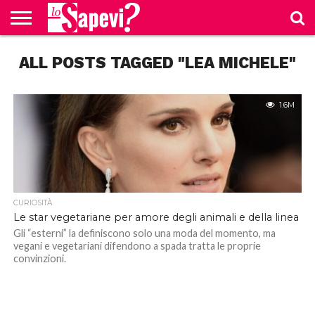
CURIOSITÀ
ALL POSTS TAGGED "LEA MICHELE"
BENESSERE
GOSSIP
PRODOTTI
NEWS
CASA E
AMAZON
CUCINA
1.6M
CURIOSITÀ
Le star vegetariane per amore degli animali e della linea
Gli “esterni” la definiscono solo una moda del momento, ma
vegani e vegetariani difendono a spada tratta le proprie
convinzioni.