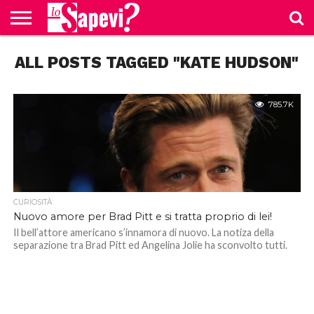
CURIOSITÀ
ALL POSTS TAGGED "KATE HUDSON"
BENESSERE
GOSSIP
PRODOTTI
NEWS
CASA E
AMAZON
CUCINA
785.7K
CURIOSITÀ
Nuovo amore per Brad Pitt e si tratta proprio di lei!
Il bell’attore americano s’innamora di nuovo. La notiza della
separazione tra Brad Pitt ed Angelina Jolie ha sconvolto tutti.