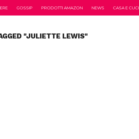
ERE
GOSSIP
PRODOTTI AMAZON
NEWS
CASA E CUC
AGGED "JULIETTE LEWIS"