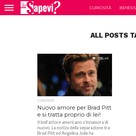
CURIOSITÀ
BENESS
ALL POSTS T
786.4K
CURIOSITÀ
Nuovo amore per Brad Pitt
e si tratta proprio di lei!
Il bell’attore americano s’innamora di
nuovo. La notiza della separazione tra
Brad Pitt ed Angelina Jolie ha