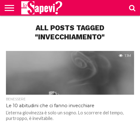
CURIOSITÀ
ALL POSTS TAGGED
BENESSERE
GOSSIP
PRODOTTI
NEWS
CASA E
AMAZON
CUCINA
"INVECCHIAMENTO"
1.1M
BENESSERE
Le 10 abitudini che ci fanno invecchiare
L’eterna giovinezza è solo un sogno. Lo scorrere del tempo,
purtroppo, è inevitabile.