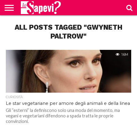
CURIOSITÀ
ALL POSTS TAGGED "GWYNETH
BENESSERE
GOSSIP
PRODOTTI
NEWS
CASA E
AMAZON
CUCINA
PALTROW"
1.6M
CURIOSITÀ
Le star vegetariane per amore degli animali e della linea
Gli “esterni” la definiscono solo una moda del momento, ma
vegani e vegetariani difendono a spada tratta le proprie
convinzioni.