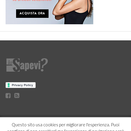
CURIOSITÀ
BENESSERE
GOSSIP
PRODOTTI AMAZON
Questo sito usa cookies per migliorare l'esperienza. Puoi
NEWS
CASA E CUCINA