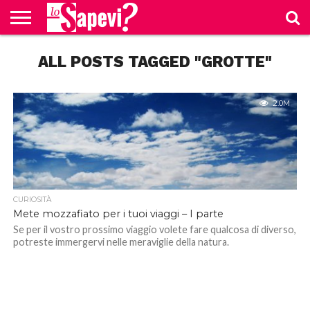
CURIOSITÀ
ALL POSTS TAGGED "GROTTE"
BENESSERE
GOSSIP
PRODOTTI
NEWS
CASA E
AMAZON
CUCINA
2.0M
CURIOSITÀ
Mete mozzafiato per i tuoi viaggi – I parte
Se per il vostro prossimo viaggio volete fare qualcosa di diverso,
potreste immergervi nelle meraviglie della natura.