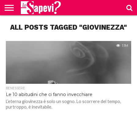
CURIOSITÀ
ALL POSTS TAGGED "GIOVINEZZA"
BENESSERE
GOSSIP
PRODOTTI
NEWS
CASA E
AMAZON
CUCINA
1.1M
BENESSERE
Le 10 abitudini che ci fanno invecchiare
L’eterna giovinezza è solo un sogno. Lo scorrere del tempo,
purtroppo, è inevitabile.