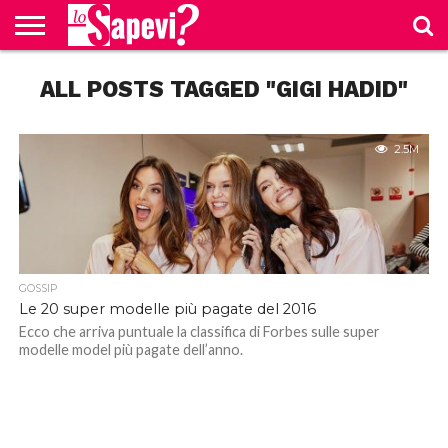
CURIOSITÀ
ALL POSTS TAGGED "GIGI HADID"
BENESSERE
GOSSIP
PRODOTTI
NEWS
CASA E
AMAZON
CUCINA
2.5M
GOSSIP
Le 20 super modelle più pagate del 2016
Ecco che arriva puntuale la classifica di Forbes sulle super
modelle model più pagate dell’anno.