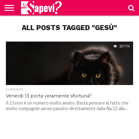
CURIOSITÀ
ALL POSTS TAGGED "GESÙ"
BENESSERE
GOSSIP
PRODOTTI
NEWS
CASA E
AMAZON
CUCINA
307.7K
CURIOSITÀ
Venerdì 13 porta veramente sfortuna?
Il 13 non è un numero molto amato. Basta pensare al fatto che
molte compagnie aeree passino direttamente dalla fila 12 alla...