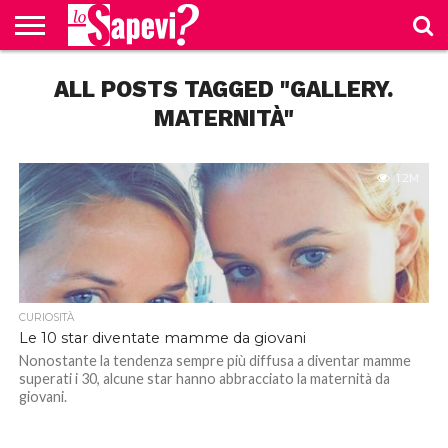
CURIOSITÀ
ALL POSTS TAGGED "GALLERY.
BENESSERE
GOSSIP
PRODOTTI
NEWS
CASA E
AMAZON
CUCINA
MATERNITÀ"
1.2M
CURIOSITÀ
Le 10 star diventate mamme da giovani
Nonostante la tendenza sempre più diffusa a diventar mamme
superati i 30, alcune star hanno abbracciato la maternità da
giovani.