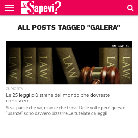
CURIOSITÀ
ALL POSTS TAGGED "GALERA"
BENESSERE
GOSSIP
PRODOTTI
NEWS
CASA E
AMAZON
CUCINA
648.9K
CURIOSITÀ
Le 25 leggi più strane del mondo che dovreste
conoscere
Si sa, paese che vai, usanze che trovi! Delle volte però queste
“usanze” sono davvero bizzarre…e tutelate da leggi!